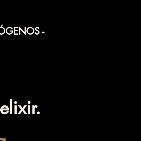
ÓGENOS -
lixir.
a.