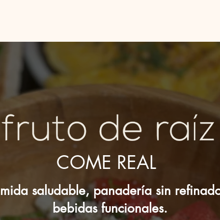
 SELLERS
MENÚ
ADAPTÓGENOS
ABOUT US
EVENTS
COME REAL
mida saludable, panadería sin refinado
bebidas funcionales.