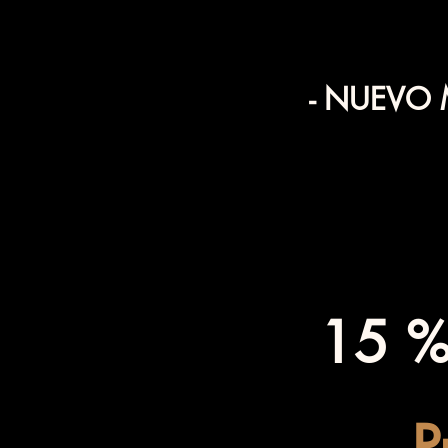
- NUEVO
15 % 
P