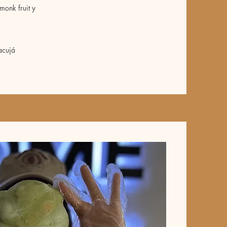
monk fruit y
acujá