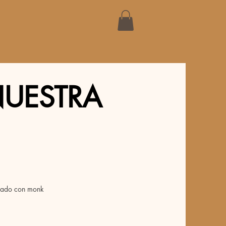
CATERING
BLOG
More
NUESTRA
lzado con monk