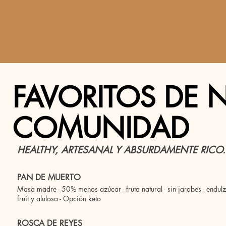
 SELLERS
MENÚ
ADAPTÓGENOS
ABOUT US
EVENTS
FAVORITOS DE 
COMUNIDAD
HEALTHY, ARTESANAL Y ABSURDAMENTE RICO.
PAN DE MUERTO
Masa madre - 50% menos azúcar - fruta natural - sin jarabes - endu
fruit y alulosa - Opción keto
ROSCA DE REYES